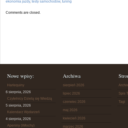
ekonomia jazdy
,
testy samochodów
,
tuning
Comments are closed.
Nowe wpisy:
Archiwa
Stro
Harlequiny
sierpień 2026
Arch
6 sierpnia, 2026
lipiec 2026
Spis T
Czytelnicy Dzielą się Wiedzą
czerwiec 2026
Tagi
5 sierpnia, 2026
maj 2026
Kalendarz Wydarzeń
kwiecień 2026
4 sierpnia, 2026
Apeniny (Włochy)
marzec 2026