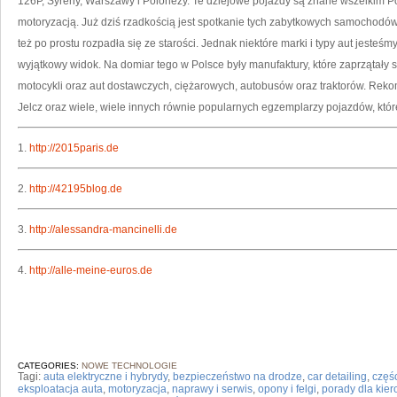
126P, Syreny, Warszawy i Polonezy. Te dziejowe pojazdy są znane wszelkim Pol
motoryzacją. Już dziś rzadkością jest spotkanie tych zabytkowych samochodów
też po prostu rozpadła się ze starości. Jednak niektóre marki i typy aut jesteśm
wyjątkowy widok. Na domiar tego w Polsce były manufaktury, które zaprzątały
motocykli oraz aut dostawczych, ciężarowych, autobusów oraz traktorów. Reko
Jelcz oraz wiele, wiele innych równie popularnych egzemplarzy pojazdów, które 
1.
http://2015paris.de
2.
http://42195blog.de
3.
http://alessandra-mancinelli.de
4.
http://alle-meine-euros.de
CATEGORIES:
NOWE TECHNOLOGIE
Tagi:
auta elektryczne i hybrydy
,
bezpieczeństwo na drodze
,
car detailing
,
częś
eksploatacja auta
,
motoryzacja
,
naprawy i serwis
,
opony i felgi
,
porady dla kie