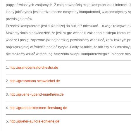
popytać własnych znajomych. Z całą pewnością mają komputer oraz Internet. 
kiedy jakiś rynek jest bardzo mocno nasycony komputerami, w automatyczny sp
przedsiębiorców.
Przecież komputerom jest dużo bliżej do aut, niż mieszkań – a więc relatywni
Możemy śmiało powiedzieć, że jeśli w grę wchodzi zakładanie sklepu kompute
wiedzę i pasję, zapewne jak najbardziej powinniśmy wiedzieć, że w każdym prz
najzwyczajniej w świecie podjąć ryzyko. Fakty są takie, że tak czy siak musimy pó
nie możemy wziąć w rachubę założenia sklepu komputerowego? To dobre roz
1.
http://grandcentralorchestra.de
2.
http://grossmann-schweichel.de
3.
http://gruene-jugend-muelheim.de
4.
http://grundeinkommen-flensburg.de
5.
http://gueter-auf-die-schiene.de