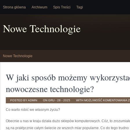
Strona główna
Archiwum
Spis Treści
Tagi
Nowe Technologie
Nowe Technologie
W jaki sposób możemy wykorzysta
nowoczesne technologie?
POSTED BY ADMIN
ON GRU - 28 - 2025
WITH
MOŻLIWOŚĆ KOMENTOWANIA
Z
J
S
Co warto robić we własnym życiu?
M
W
B
N
Obecnie u nas w kraju działa dużo sklepów komputerowych. Cóż, to zrozumiałe
T
są na praktycznie całym świecie ze wszech miar popularne. Co do tego trudno