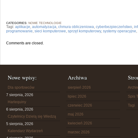
CATEGORIES:
NOWE TECHNOLOGIE
Tagi:
aplikacje
,
automatyzacja
,
chmura obliczeniowa
,
cyberbezpieczeństwo
,
in
programowanie
,
sieci komputerowe
,
sprzęt komputerowy
,
systemy operacyjne
,
Comments are closed.
Nowe wpisy:
Archiwa
Stro
Dla sportowców
sierpień 2026
Arch
7 sierpnia, 2026
lipiec 2026
Spis T
Harlequiny
czerwiec 2026
Tagi
6 sierpnia, 2026
maj 2026
Czytelnicy Dzielą się Wiedzą
kwiecień 2026
5 sierpnia, 2026
Kalendarz Wydarzeń
marzec 2026