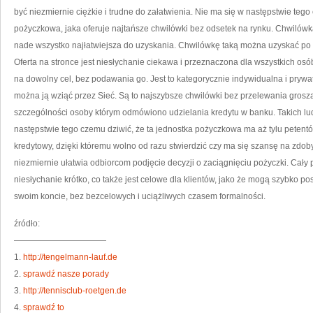
być niezmiernie ciężkie i trudne do załatwienia. Nie ma się w następstwie tego 
pożyczkowa, jaka oferuje najtańsze chwilówki bez odsetek na rynku. Chwilówk
nade wszystko najłatwiejsza do uzyskania. Chwilówkę taką można uzyskać po z
Oferta na stronce jest niesłychanie ciekawa i przeznaczona dla wszystkich osó
na dowolny cel, bez podawania go. Jest to kategorycznie indywidualna i prywa
można ją wziąć przez Sieć. Są to najszybsze chwilówki bez przelewania grosz
szczególności osoby którym odmówiono udzielania kredytu w banku. Takich ludz
następstwie tego czemu dziwić, że ta jednostka pożyczkowa ma aż tylu petentów
kredytowy, dzięki któremu wolno od razu stwierdzić czy ma się szansę na zdobyc
niezmiernie ułatwia odbiorcom podjęcie decyzji o zaciągnięciu pożyczki. Cały
niesłychanie krótko, co także jest celowe dla klientów, jako że mogą szybko p
swoim koncie, bez bezcelowych i uciążliwych czasem formalności.
źródło:
———————————
1.
http://tengelmann-lauf.de
2.
sprawdź nasze porady
3.
http://tennisclub-roetgen.de
4.
sprawdź to