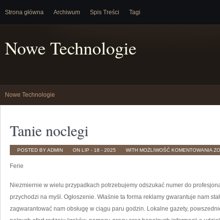
Strona główna
Archiwum
Spis Treści
Tagi
Nowe Technologie
Nowe Technologie
Tanie noclegi
TA
POSTED BY ADMIN
ON LIP - 18 - 2025
WITH
MOŻLIWOŚĆ KOMENTOWANIA
Z
NO
Ferie
Niezmiernie w wielu przypadkach potrzebujemy odszukać numer do profesjonali
przychodzi na myśl. Ogłoszenie. Właśnie ta forma reklamy gwarantuje nam sta
zagwarantować nam obsługę w ciągu paru godzin. Lokalne gazety, powszedni