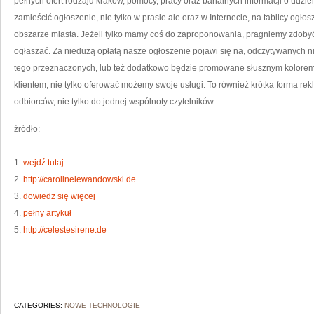
pełnych ofert rodzaju kraków, pomocy, pracy oraz banalnych informacji o udzie
zamieścić ogłoszenie, nie tylko w prasie ale oraz w Internecie, na tablicy ogłos
obszarze miasta. Jeżeli tylko mamy coś do zaproponowania, pragniemy zdob
ogłaszać. Za niedużą opłatą nasze ogłoszenie pojawi się na, odczytywanych n
tego przeznaczonych, lub też dodatkowo będzie promowane słusznym kolorem.
klientem, nie tylko oferować możemy swoje usługi. To również krótka forma re
odbiorców, nie tylko do jednej wspólnoty czytelników.
źródło:
———————————
1.
wejdź tutaj
2.
http://carolinelewandowski.de
3.
dowiedz się więcej
4.
pełny artykuł
5.
http://celestesirene.de
CATEGORIES:
NOWE TECHNOLOGIE