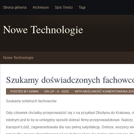
Strona główna
Archiwum
Spis Treści
Tagi
Nowe Technologie
Nowe Technologie
Szukamy doświadczonych fachow
SZ
POSTED BY ADMIN
ON LIP - 6 - 2025
WITH
MOŻLIWOŚĆ KOMENTOWANIA
ZO
DO
FA
Szukamy solidnych fachowców
Gdy człowiek chciałby przeprowadzić się z na przykład Olsztyna do Krakowa,
istotnym jest to by w umiejętny sposób dobrać firmy przeprowadzkowe. Należy po
transport Łódź, zagwarantowała dla nas pełną satysfakcję. Dobrze, wszyscy w