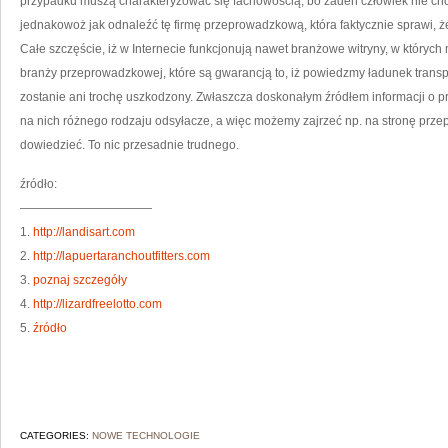
przypadku muszą charakteryzować się fachowością, bo żaden człowiek nie ch
jednakowoż jak odnaleźć tę firmę przeprowadzkową, która faktycznie sprawi,
Całe szczęście, iż w Internecie funkcjonują nawet branżowe witryny, w któryc
branży przeprowadzkowej, które są gwarancją to, iż powiedzmy ładunek transp
zostanie ani trochę uszkodzony. Zwłaszcza doskonałym źródłem informacji o 
na nich różnego rodzaju odsyłacze, a więc możemy zajrzeć np. na stronę przep
dowiedzieć. To nic przesadnie trudnego.
źródło:
———————————
1.
http://landisart.com
2.
http://lapuertaranchoutfitters.com
3.
poznaj szczegóły
4.
http://lizardfreelotto.com
5.
źródło
CATEGORIES:
NOWE TECHNOLOGIE