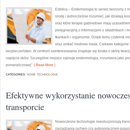
Estetica – Endermologia to serwis tworzony z m
urodę i jednocześnie rozumieć, jak działają k
oraz które terapie gabinetowe mają uzasadnien
pielęgnacyjną z informacjami o składnikach i
tkankach i organizmie. Dzięki temu czytelnik 
oraz unikać modowe hasła. Ciekawe kategorie t
bezpieczeństwo. W centrum zainteresowania znajduje się troska o skórę twarzy
napięcia skóry. Szczególne miejsce zajmuje endermologia, rozumiana jako pr
pomarańczowej”
[ Read More ]
CATEGORIES:
NOWE TECHNOLOGIE
Efektywne wykorzystanie nowoczes
transporcie
Nowoczesne technologie rewolucjonizują transp
zarządzania ruchem czy autonomicznym pojazd