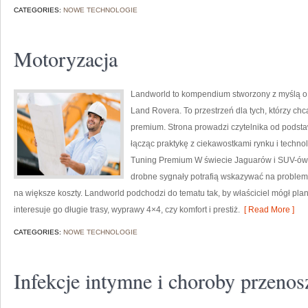
CATEGORIES:
NOWE TECHNOLOGIE
Motoryzacja
Landworld to kompendium stworzony z myślą o
Land Rovera. To przestrzeń dla tych, którzy ch
premium. Strona prowadzi czytelnika od podst
łącząc praktykę z ciekawostkami rynku i technol
Tuning Premium W świecie Jaguarów i SUV-ów L
drobne sygnały potrafią wskazywać na problem,
na większe koszty. Landworld podchodzi do tematu tak, by właściciel mógł pla
interesuje go długie trasy, wyprawy 4×4, czy komfort i prestiż.
[ Read More ]
CATEGORIES:
NOWE TECHNOLOGIE
Infekcje intymne i choroby przenos