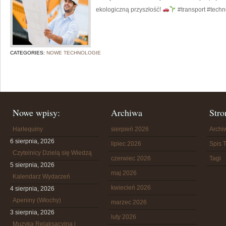
ekologiczną przyszłość!
#transport #techn
CATEGORIES:
NOWE TECHNOLOGIE
Nowe wpisy:
Archiwa
Stro
Harlequiny
sierpień 2026
Arch
6 sierpnia, 2026
lipiec 2026
Spis T
Czytelnicy Dzielą się Wiedzą
czerwiec 2026
Tagi
5 sierpnia, 2026
maj 2026
Kalendarz Wydarzeń
kwiecień 2026
4 sierpnia, 2026
Apeniny (Włochy)
marzec 2026
3 sierpnia, 2026
luty 2026
Muzyka Relaksacyjna i