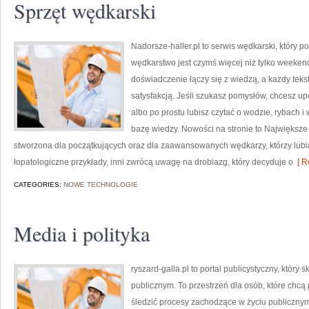
Sprzęt wędkarski
Nadorsze-haller.pl to serwis wędkarski, który p
wędkarstwo jest czymś więcej niż tylko weeke
doświadczenie łączy się z wiedzą, a każdy teks
satysfakcją. Jeśli szukasz pomysłów, chcesz 
albo po prostu lubisz czytać o wodzie, rybach i 
bazę wiedzy. Nowości na stronie to Największe 
stworzona dla początkujących oraz dla zaawansowanych wędkarzy, którzy lubi
łopatologiczne przykłady, inni zwrócą uwagę na drobiazg, który decyduje o
[ R
CATEGORIES:
NOWE TECHNOLOGIE
Media i polityka
ryszard-galla.pl to portal publicystyczny, któr
publicznym. To przestrzeń dla osób, które ch
śledzić procesy zachodzące w życiu publiczn