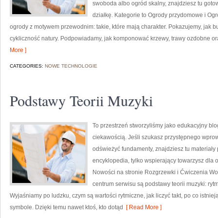
swoboda albo ogród skalny, znajdziesz tu gotowe
działkę. Kategorie to Ogrody przydomowe i Og
ogrody z motywem przewodnim: takie, które mają charakter. Pokazujemy, jak b
cykliczność natury. Podpowiadamy, jak komponować krzewy, trawy ozdobne or
More ]
CATEGORIES:
NOWE TECHNOLOGIE
Podstawy Teorii Muzyki
To przestrzeń stworzyliśmy jako edukacyjny blo
ciekawością. Jeśli szukasz przystępnego wpro
odświeżyć fundamenty, znajdziesz tu materiały 
encyklopedia, tylko wspierający towarzysz dla o
Nowości na stronie Rozgrzewki i Ćwiczenia Wok
centrum serwisu są podstawy teorii muzyki: rytm
Wyjaśniamy po ludzku, czym są wartości rytmiczne, jak liczyć takt, po co istniej
symbole. Dzięki temu nawet ktoś, kto dotąd
[ Read More ]