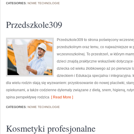
CATEGORIES:
NOWE TECHNOLOGIE
Przedszkole309
Przedszkole309 to strona poświęcony wczesne
przedszkolnym oraz temu, co najważniejsze w p
wczesnoszkolnej. To przestrzeń, w którym mamy
dzieci znajdą praktyczne wskazówki dotyczące 
dziecka od wieku żłobkowego aż po pierwsze la
dzieckiem i Edukacja specjalna i integracyjna. 
dla wielu rodzin stają się wyzwaniem: przystosowanie do nowej placówki, stany
opiekunami, a także codzienne dylematy związane z dietą, snem, higieną, ru
spina perspektywę rodzica
[ Read More ]
CATEGORIES:
NOWE TECHNOLOGIE
Kosmetyki profesjonalne