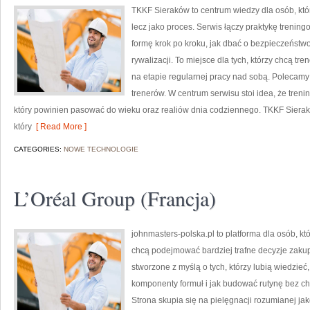
TKKF Sieraków to centrum wiedzy dla osób, któr
lecz jako proces. Serwis łączy praktykę trenin
formę krok po kroku, jak dbać o bezpieczeństw
rywalizacji. To miejsce dla tych, którzy chcą tr
na etapie regularnej pracy nad sobą. Polecamy 
trenerów. W centrum serwisu stoi idea, że trenin
który powinien pasować do wieku oraz realiów dnia codziennego. TKKF Sie
który
[ Read More ]
CATEGORIES:
NOWE TECHNOLOGIE
L’Oréal Group (Francja)
johnmasters-polska.pl to platforma dla osób, kt
chcą podejmować bardziej trafne decyzje zaku
stworzone z myślą o tych, którzy lubią wiedzieć,
komponenty formuł i jak budować rutynę bez 
Strona skupia się na pielęgnacji rozumianej jako