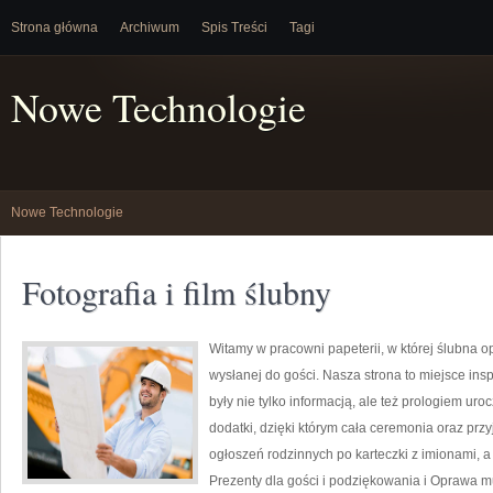
Strona główna
Archiwum
Spis Treści
Tagi
Nowe Technologie
Nowe Technologie
Fotografia i film ślubny
Witamy w pracowni papeterii, w której ślubna 
wysłanej do gości. Nasza strona to miejsce inspi
były nie tylko informacją, ale też prologiem uro
dodatki, dzięki którym cała ceremonia oraz pr
ogłoszeń rodzinnych po karteczki z imionami, a
Prezenty dla gości i podziękowania i Oprawa m