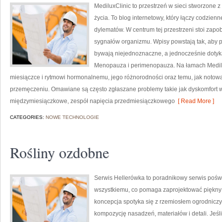
MediluxClinic to przestrzeń w sieci stworzone 
życia. To blog internetowy, który łączy codzi
dylematów. W centrum tej przestrzeni stoi za
sygnałów organizmu. Wpisy powstają tak, aby 
bywają niejednoznaczne, a jednocześnie dotyk
Menopauza i perimenopauza. Na łamach Medilux
miesiączce i rytmowi hormonalnemu, jego różnorodności oraz temu, jak notow
przemęczeniu. Omawiane są często zgłaszane problemy takie jak dyskomfort w 
międzymiesiączkowe, zespół napięcia przedmiesiączkowego
[ Read More ]
CATEGORIES:
NOWE TECHNOLOGIE
Rośliny ozdobne
Serwis Hellerówka to poradnikowy serwis pośw
wszystkiemu, co pomaga zaprojektować piękny
koncepcja spotyka się z rzemiosłem ogrodniczym
kompozycję nasadzeń, materiałów i detali. Jeśli