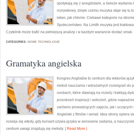
spotykają się z anegdotami, a świeże wydania ł
rozrywkowy, dzięki czemu muzyka staje się tu ba
łatwo, jak chłonie. Ciekawe kategorie na stronie
Społeczeństwo. Na Limith muzyka jest traktowana
Czytelnik może trafić na pełniejszą analizę i w każdym wariancie dostać smak
CATEGORIES:
NOWE TECHNOLOGIE
Gramatyka angielska
Kongres Anglistów to centrum dla lektorów języ
metod nauczania i wdrażalnych rozwiązań do pr
osobach, które stawiają na rozwój i traktują d
przestrzeń inspiracji i wdrożeń, gdzie najważni
zarówno prowadzących zajęcia, jak i uczących s
Angielski z filmów i seriali. Idea strony opiera 
rozwija się wtedy, gdy kursant używa języka w sensowne zadania, a nauczyciel 
centrum uwagi znajdują się metody
[ Read More ]