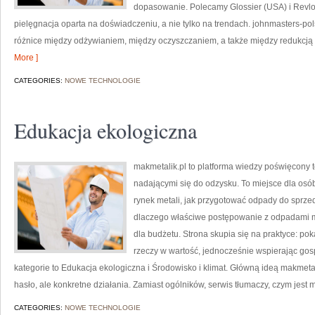
dopasowanie. Polecamy Glossier (USA) i Revl
pielęgnacja oparta na doświadczeniu, a nie tylko na trendach. johnmasters-p
różnice między odżywianiem, między oczyszczaniem, a także między redukcją p
More ]
CATEGORIES:
NOWE TECHNOLOGIE
Edukacja ekologiczna
makmetalik.pl to platforma wiedzy poświęcony
nadającymi się do odzysku. To miejsce dla osób i
rynek metali, jak przygotować odpady do sprzeda
dlaczego właściwe postępowanie z odpadami ma
dla budżetu. Strona skupia się na praktyce: po
rzeczy w wartość, jednocześnie wspierając go
kategorie to Edukacja ekologiczna i Środowisko i klimat. Główną ideą makmetalik
hasło, ale konkretne działania. Zamiast ogólników, serwis tłumaczy, czym jest m
CATEGORIES:
NOWE TECHNOLOGIE