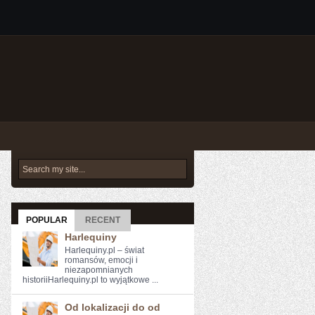
POPULAR
RECENT
Harlequiny
Harlequiny.pl – świat
romansów, emocji i
niezapomnianych
historiiHarlequiny.pl to wyjątkowe ...
Od lokalizacji do od