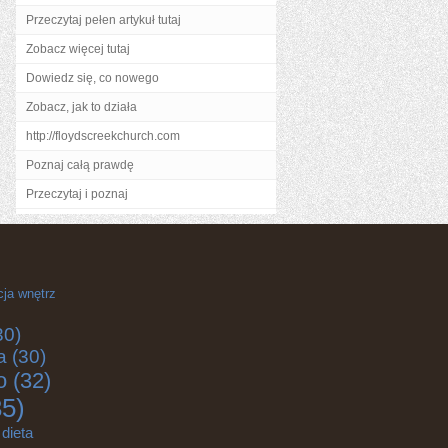
Przeczytaj pełen artykuł tutaj
Zobacz więcej tutaj
Dowiedz się, co nowego
Zobacz, jak to działa
http://floydscreekchurch.com
Poznaj całą prawdę
Przeczytaj i poznaj
cja wnętrz
30)
a
(30)
o
(32)
5)
dieta