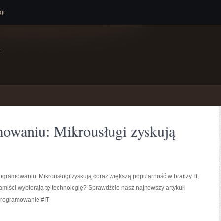
gi
e
owaniu: Mikrousługi zyskują
ogramowaniu: Mikrousługi zyskują coraz większą popularność w branży IT.
miści wybierają tę technologię? Sprawdźcie nasz najnowszy artykuł!
programowanie #IT