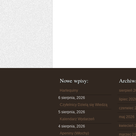
Nowe wpisy:
Archiw
Harlequiny
sierpień 
6 sierpnia, 2026
lipiec 202
Czytelnicy Dzielą się Wiedzą
czerwiec 
5 sierpnia, 2026
maj 2026
Kalendarz Wydarzeń
kwiecień 
4 sierpnia, 2026
Apeniny (Włochy)
marzec 2