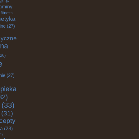
e-
24)
aminy
fitness
etyka
jne
(27)
dyczne
na
26)
e
nie
(27)
pieka
32)
(33)
(31)
cepty
ja
(28)
4)