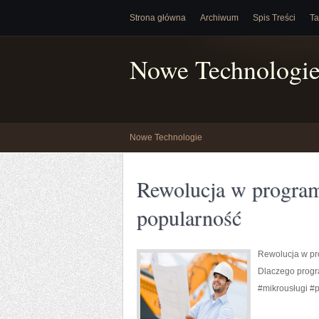
Strona główna
Archiwum
Spis Treści
Ta
Nowe Technologi
Nowe Technologie
Rewolucja w program
popularność
Rewolucja w pr
Dlaczego progra
#mikrousługi #