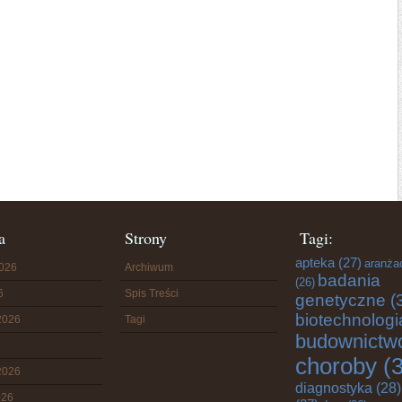
a
Strony
Tagi:
apteka
(27)
aranża
2026
Archiwum
badania
(26)
6
Spis Treści
genetyczne
(
biotechnologi
2026
Tagi
budownictw
choroby
(3
2026
diagnostyka
(28)
026