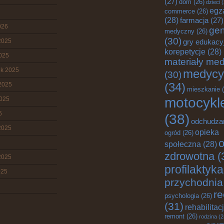
(27)
dom
(26)
dzieci
(
egz
commerce
(26)
(28)
farmacja
(27)
026
gen
medyczny
(26)
(30)
2025
gry edukacy
korepetycje
(28)
2025
materiały me
ik 2025
medycy
(30)
2025
(34)
mieszkanie
(
motocykl
2025
5
(38)
odchudza
2025
opieka
ogród
(26)
o
społeczna
(28)
zdrowotna
(
2025
profilaktyka
025
przychodnia
re
psychologia
(26)
(31)
rehabilitac
remont
(26)
rodzina
(2