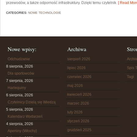
przewodów, a także odporność infrastruktury. Dzięki temu czytelnik
[ Read More
CATEGORIES:
NOWE TECHNOLOGIE
Nowe wpisy:
Archiwa
Stro
Odchudzanie
sierpień 2026
Arch
8 sierpnia, 2026
lipiec 2026
Spis T
Dla sportowców
czerwiec 2026
Tagi
7 sierpnia, 2026
maj 2026
Harlequiny
kwiecień 2026
6 sierpnia, 2026
Czytelnicy Dzielą się Wiedzą
marzec 2026
5 sierpnia, 2026
luty 2026
Kalendarz Wydarzeń
styczeń 2026
4 sierpnia, 2026
grudzień 2025
Apeniny (Włochy)