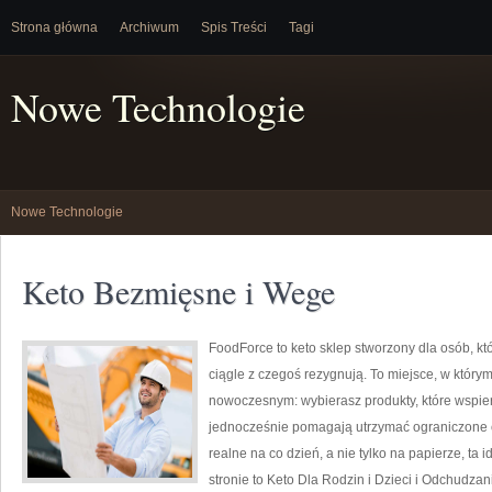
Strona główna
Archiwum
Spis Treści
Tagi
Nowe Technologie
Nowe Technologie
Keto Bezmięsne i Wege
FoodForce to keto sklep stworzony dla osób, kt
ciągle z czegoś rezygnują. To miejsce, w który
nowoczesnym: wybierasz produkty, które wspiera
jednocześnie pomagają utrzymać ograniczone cuk
realne na co dzień, a nie tylko na papierze, ta 
stronie to Keto Dla Rodzin i Dzieci i Odchudzan