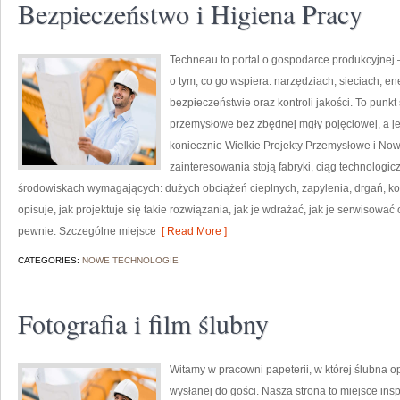
Bezpieczeństwo i Higiena Pracy
Techneau to portal o gospodarce produkcyjnej –
o tym, co go wspiera: narzędziach, sieciach, ene
bezpieczeństwie oraz kontroli jakości. To punkt
przemysłowe bez zbędnej mgły pojęciowej, a j
koniecznie Wielkie Projekty Przemysłowe i No
zainteresowania stoją fabryki, ciąg technologic
środowiskach wymagających: dużych obciążeń cieplnych, zapylenia, drgań, ko
opisuje, jak projektuje się takie rozwiązania, jak je wdrażać, jak je serwisow
pewnie. Szczególne miejsce
[ Read More ]
CATEGORIES:
NOWE TECHNOLOGIE
Fotografia i film ślubny
Witamy w pracowni papeterii, w której ślubna 
wysłanej do gości. Nasza strona to miejsce inspi