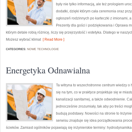
były nie tylko informacją, ale też prologiem uro
dodatki, dzięki którym cała ceremonia oraz pr
ogłoszeń rodzinnych po karteczki z imionami, a
Prezenty dla gości i podziękowania i Oprawa m
którym detale robią różnicę, liczy się przejrzystość i estetyka. Dlatego w nas
Możesz wybrać klimat
[ Read More ]
CATEGORIES:
NOWE TECHNOLOGIE
Energetyka Odnawialna
Ta witryna to wszechstronne centrum wiedzy o h
się na tym, co w praktyce projektuje się w mias
kanalizacji sanitarnej, a także odwodnienie. C
jednocześnie zrozumiały, tak aby po treści mogl
budują podstawy. Nowości na stronie to Inżyni
serwisu znajduje się idea porządkowania proce
ścieków. Zamiast ogólników pojawiają się inżynierskie terminy: hydrodynamika