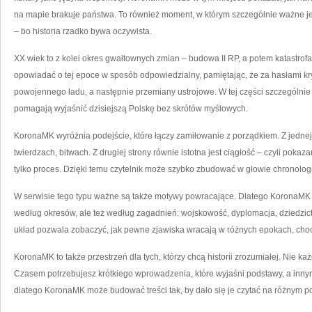
na mapie brakuje państwa. To również moment, w którym szczególnie ważne jes
– bo historia rzadko bywa oczywista.
XX wiek to z kolei okres gwałtownych zmian – budowa II RP, a potem katastro
opowiadać o tej epoce w sposób odpowiedzialny, pamiętając, że za hasłami kryj
powojennego ładu, a następnie przemiany ustrojowe. W tej części szczególnie 
pomagają wyjaśnić dzisiejszą Polskę bez skrótów myślowych.
KoronaMK wyróżnia podejście, które łączy zamiłowanie z porządkiem. Z jednej s
twierdzach, bitwach. Z drugiej strony równie istotna jest ciągłość – czyli pokaza
tylko proces. Dzięki temu czytelnik może szybko zbudować w głowie chronologi
W serwisie tego typu ważne są także motywy powracające. Dlatego KoronaMK m
według okresów, ale też według zagadnień: wojskowość, dyplomacja, dziedzictwo
układ pozwala zobaczyć, jak pewne zjawiska wracają w różnych epokach, choć
KoronaMK to także przestrzeń dla tych, którzy chcą historii zrozumiałej. Nie ka
Czasem potrzebujesz krótkiego wprowadzenia, które wyjaśni podstawy, a inny
dlatego KoronaMK może budować treści tak, by dało się je czytać na różnym po