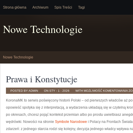
Strona główna
Archiwum
Spis Treści
Tagi
Nowe Technologie
Nowe Technologie
Prawa i Konstytucje
PR
POSTED BY ADMIN
ON STY - 1 - 2026
WITH
MOŻLIWOŚĆ KOMENTOWANIA
ZO
I
KO
KoronaMK to serwis poświęcony historii Polski – od pierwszych władców aż po 
opowieść spotyka się z interpretacją, a wydarzenia układają się w czytelną kr
po okresach, chcesz pojąć kontekst przemian albo po prostu uwielbiasz aneg
wędrówki. Nowości na stronie
Symbole Narodowe
i Polacy na Frontach Świata.
zdarzeń: z jednego starcia rodzi się kolejny, decyzja jednego władcy wpływa na