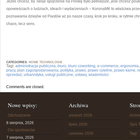
Jeżeli chcesz, by Twoje spojrzenie na Polskę było pełniejsze, jeśli chcesz pou
opowieściach o ludziach, ideach i wydarzeniach – KoronaMK to właściwa przes
poznawania dziejów od Piastów aż po nasze czasy, krok po kroku, w rytmie chro
chaos, lecz sens.
CATEGORIES:
NOWE TECHNOLOGIE
Tagi:
administracja publiczna
,
biuro
,
biuro coworking
,
e-commerce
,
ergonomia
pracy
,
plan zagospodarowania
,
polityka
,
prawo
,
prawo cywilne
,
prawo karne
,
r
sprzedaż
,
urbanistyka
,
usługi publiczne
,
ustawy
,
wiadomości
Comments are closed.
Nowe wpisy:
Archiwa
Stro
Odchudzanie
sierpień 2026
Arch
8 sierpnia, 2026
lipiec 2026
Spis T
Dla sportowców
czerwiec 2026
Tagi
7 sierpnia, 2026