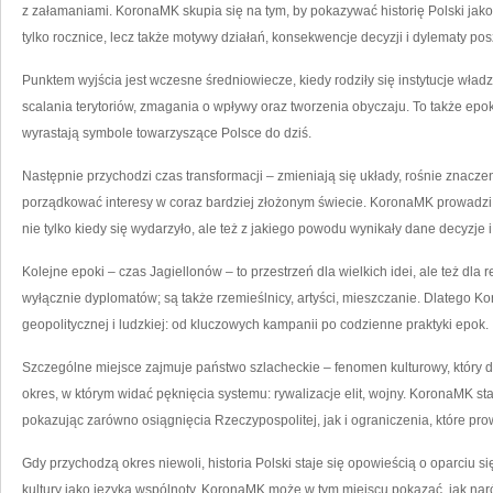
z załamaniami. KoronaMK skupia się na tym, by pokazywać historię Polski jako
tylko rocznice, lecz także motywy działań, konsekwencje decyzji i dylematy po
Punktem wyjścia jest wczesne średniowiecze, kiedy rodziły się instytucje wła
scalania terytoriów, zmagania o wpływy oraz tworzenia obyczaju. To także epok
wyrastają symbole towarzyszące Polsce do dziś.
Następnie przychodzi czas transformacji – zmieniają się układy, rośnie znacze
porządkować interesy w coraz bardziej złożonym świecie. KoronaMK prowadzi cz
nie tylko kiedy się wydarzyło, ale też z jakiego powodu wynikały dane decyzje i 
Kolejne epoki – czas Jagiellonów – to przestrzeń dla wielkich idei, ale też dla 
wyłącznie dyplomatów; są także rzemieślnicy, artyści, mieszczanie. Dlatego Ko
geopolitycznej i ludzkiej: od kluczowych kampanii po codzienne praktyki epok.
Szczególne miejsce zajmuje państwo szlacheckie – fenomen kulturowy, który do 
okres, w którym widać pęknięcia systemu: rywalizacje elit, wojny. KoronaMK sta
pokazując zarówno osiągnięcia Rzeczypospolitej, jak i ograniczenia, które pr
Gdy przychodzą okres niewoli, historia Polski staje się opowieścią o oparciu si
kultury jako języka wspólnoty. KoronaMK może w tym miejscu pokazać, jak naró