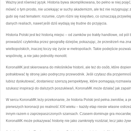
Ważny jest również język. Historia bywa skomplikowana, bo pełno w niej po
mówić o tym prosto, nie uciekając w suchy akademizm, ale też nie rezygnując z p
gubi się nad tematem: rozumie, czym różni się księstwo, co oznaczają przywil
danych realiach, nawet jeśli dziś wydają się trudne do przyjęcia.
Historia Polski jest też historią miejsc – od zamków po trakty handlowe, od p
prowadzić czytelnika przez geografię dziejów, pokazując, że przestrzeń ma znac
wielkopolskich, inaczej toczy się życie w metropoliach. Takie podejście pozw
wspólnotę, a nie jako jednolity monolit.
KoronaMK jest skierowana do miłośników historii, ale też do osób, które dopie
potraktować tę stronę jako podręczny przewodnik. Jeśli czytasz dla przyjemnoś
lubisz dyskutować, dostaniesz szerszą perspektywę, które pomagają rozmawiać 
szukasz inspiracji do dalszych poszukiwań, KoronaMK może działać jak zapaln
W sercu KoronaMK leży przekonanie, że historia Polski jest pełna zwrotów, a pr
pierwszych koronacji po realność XXI wieku – każdy etap niesie własne ostrzeż
innym razem o zaprzepaszczonych szansach. Czasem dominuje gra mocarstw,
KoronaMK może pokazywać historię nie jako zamknięty rozdział, lecz jako żyw