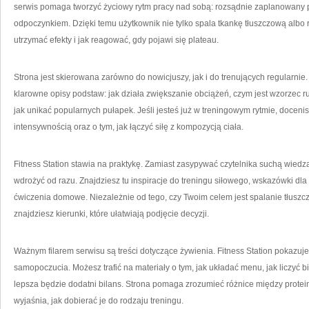
serwis pomaga tworzyć życiowy rytm pracy nad sobą: rozsądnie zaplanowany
odpoczynkiem. Dzięki temu użytkownik nie tylko spala tkankę tłuszczową albo ro
utrzymać efekty i jak reagować, gdy pojawi się plateau.
Strona jest skierowana zarówno do nowicjuszy, jak i do trenujących regularnie. J
klarowne opisy podstaw: jak działa zwiększanie obciążeń, czym jest wzorzec 
jak unikać popularnych pułapek. Jeśli jesteś już w treningowym rytmie, docenis
intensywnością oraz o tym, jak łączyć siłę z kompozycją ciała.
Fitness Station stawia na praktykę. Zamiast zasypywać czytelnika suchą wiedz
wdrożyć od razu. Znajdziesz tu inspiracje do treningu siłowego, wskazówki dla
ćwiczenia domowe. Niezależnie od tego, czy Twoim celem jest spalanie tłuszczu
znajdziesz kierunki, które ułatwiają podjęcie decyzji.
Ważnym filarem serwisu są treści dotyczące żywienia. Fitness Station pokazuje
samopoczucia. Możesz trafić na materiały o tym, jak układać menu, jak liczyć bi
lepsza będzie dodatni bilans. Strona pomaga zrozumieć różnice między protei
wyjaśnia, jak dobierać je do rodzaju treningu.