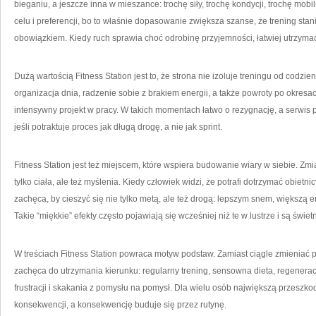
bieganiu, a jeszcze inna w mieszance: trochę siły, trochę kondycji, trochę mo
celu i preferencji, bo to właśnie dopasowanie zwiększa szanse, że trening stan
obowiązkiem. Kiedy ruch sprawia choć odrobinę przyjemności, łatwiej utrzyma
Dużą wartością Fitness Station jest to, że strona nie izoluje treningu od codzie
organizacja dnia, radzenie sobie z brakiem energii, a także powroty po okresac
intensywny projekt w pracy. W takich momentach łatwo o rezygnację, a serwis
jeśli potraktuje proces jak długą drogę, a nie jak sprint.
Fitness Station jest też miejscem, które wspiera budowanie wiary w siebie. Zmia
tylko ciała, ale też myślenia. Kiedy człowiek widzi, że potrafi dotrzymać obietni
zachęca, by cieszyć się nie tylko metą, ale też drogą: lepszym snem, większą 
Takie “miękkie” efekty często pojawiają się wcześniej niż te w lustrze i są świ
W treściach Fitness Station powraca motyw podstaw. Zamiast ciągle zmieniać p
zachęca do utrzymania kierunku: regularny trening, sensowna dieta, regenerac
frustracji i skakania z pomysłu na pomysł. Dla wielu osób największą przeszkodą
konsekwencji, a konsekwencję buduje się przez rutynę.