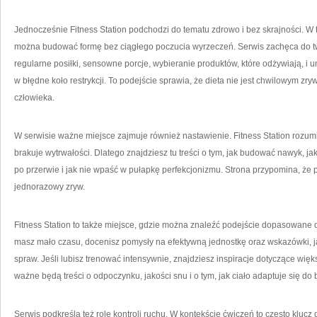
Jednocześnie Fitness Station podchodzi do tematu zdrowo i bez skrajności. W t
można budować formę bez ciągłego poczucia wyrzeczeń. Serwis zachęca do tw
regularne posiłki, sensowne porcje, wybieranie produktów, które odżywiają, i 
w błędne koło restrykcji. To podejście sprawia, że dieta nie jest chwilowym z
człowieka.
W serwisie ważne miejsce zajmuje również nastawienie. Fitness Station rozumie
brakuje wytrwałości. Dlatego znajdziesz tu treści o tym, jak budować nawyk, ja
po przerwie i jak nie wpaść w pułapkę perfekcjonizmu. Strona przypomina, że 
jednorazowy zryw.
Fitness Station to także miejsce, gdzie można znaleźć podejście dopasowane do
masz mało czasu, docenisz pomysły na efektywną jednostkę oraz wskazówki, j
spraw. Jeśli lubisz trenować intensywnie, znajdziesz inspiracje dotyczące więks
ważne będą treści o odpoczynku, jakości snu i o tym, jak ciało adaptuje się do
Serwis podkreśla też rolę kontroli ruchu. W kontekście ćwiczeń to często kluc