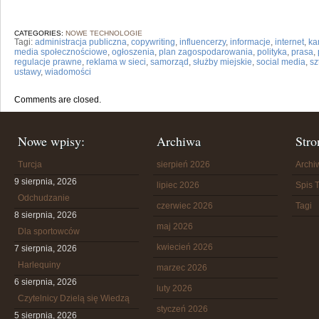
CATEGORIES:
NOWE TECHNOLOGIE
Tagi:
administracja publiczna
,
copywriting
,
influencerzy
,
informacje
,
internet
,
ka
media społecznościowe
,
ogłoszenia
,
plan zagospodarowania
,
polityka
,
prasa
,
regulacje prawne
,
reklama w sieci
,
samorząd
,
służby miejskie
,
social media
,
sz
ustawy
,
wiadomości
Comments are closed.
Nowe wpisy:
Archiwa
Stro
Turcja
sierpień 2026
Arch
9 sierpnia, 2026
lipiec 2026
Spis T
Odchudzanie
czerwiec 2026
Tagi
8 sierpnia, 2026
maj 2026
Dla sportowców
kwiecień 2026
7 sierpnia, 2026
Harlequiny
marzec 2026
6 sierpnia, 2026
luty 2026
Czytelnicy Dzielą się Wiedzą
styczeń 2026
5 sierpnia, 2026