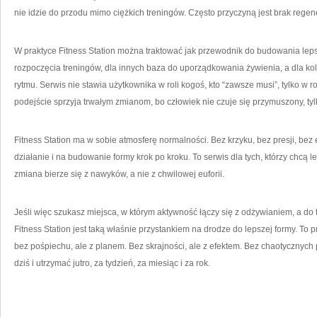
nie idzie do przodu mimo ciężkich treningów. Często przyczyną jest brak regen
W praktyce Fitness Station można traktować jak przewodnik do budowania lepsz
rozpoczęcia treningów, dla innych baza do uporządkowania żywienia, a dla ko
rytmu. Serwis nie stawia użytkownika w roli kogoś, kto “zawsze musi”, tylko w ro
podejście sprzyja trwałym zmianom, bo człowiek nie czuje się przymuszony, t
Fitness Station ma w sobie atmosferę normalności. Bez krzyku, bez presji, bez
działanie i na budowanie formy krok po kroku. To serwis dla tych, którzy chcą le
zmiana bierze się z nawyków, a nie z chwilowej euforii.
Jeśli więc szukasz miejsca, w którym aktywność łączy się z odżywianiem, a do
Fitness Station jest taką właśnie przystankiem na drodze do lepszej formy. To 
bez pośpiechu, ale z planem. Bez skrajności, ale z efektem. Bez chaotycznych p
dziś i utrzymać jutro, za tydzień, za miesiąc i za rok.