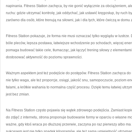
napinania. Fitness Station zachęca, by nie gonić wyłącznie za obciążeniem, al
ruchu: gdzie utrzymać kontrolę, jak oddychać, jak ustawić kręgosłup, by ruch b
zarówno dla osób, które trenują na siłowni, jak i dla tych, które ćwiczą w domu 
Fitness Station pokazuje, że forma nie musi oznaczać tylko wyglądu w lustrze.
bóle pleców, lepsza postawa, łatwiejsze wchodzenie po schodach, więcej energ
pomaga budować takie cele, tłumacząc, jak łączyć trening siłowy z elementami 
dostosować aktywność do poziomu sprawności.
Ważnym aspektem jest też podejście do postępów. Fitness Station zachęca do 
nie tylko waga, ale też proporcje, osiągi, jakość snu, samopoczucie, poziom en
falami, a krótkie wahania to normalna część procesu. Dzięki temu łatwiej utrzy
jest bez zmian.
Na Fitness Station często pojawia się wątek zdrowego podejścia. Zamiast kop
do zdjęć z internetu, strona proponuje budowanie formy w oparciu o własne mo
ważne, gdy ktoś wraca po dłuższej przerwie, zaczyna po raz pierwszy albo ma
sukcesem jest nie tylko spadek kilogramów, ale też sama umiejętność utrzymani