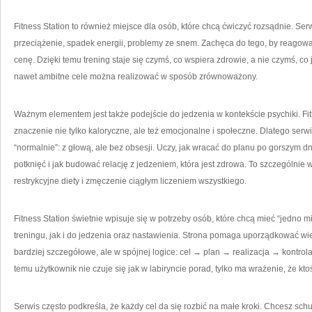
Fitness Station to również miejsce dla osób, które chcą ćwiczyć rozsądnie. Ser
przeciążenie, spadek energii, problemy ze snem. Zachęca do tego, by reagować
cenę. Dzięki temu trening staje się czymś, co wspiera zdrowie, a nie czymś, co
nawet ambitne cele można realizować w sposób zrównoważony.
Ważnym elementem jest także podejście do jedzenia w kontekście psychiki. Fi
znaczenie nie tylko kaloryczne, ale też emocjonalne i społeczne. Dlatego serw
“normalnie”: z głową, ale bez obsesji. Uczy, jak wracać do planu po gorszym 
potknięć i jak budować relację z jedzeniem, która jest zdrowa. To szczególnie
restrykcyjne diety i zmęczenie ciągłym liczeniem wszystkiego.
Fitness Station świetnie wpisuje się w potrzeby osób, które chcą mieć “jedno m
treningu, jak i do jedzenia oraz nastawienia. Strona pomaga uporządkować wi
bardziej szczegółowe, ale w spójnej logice: cel → plan → realizacja → kontro
temu użytkownik nie czuje się jak w labiryncie porad, tylko ma wrażenie, że kt
Serwis często podkreśla, że każdy cel da się rozbić na małe kroki. Chcesz sch