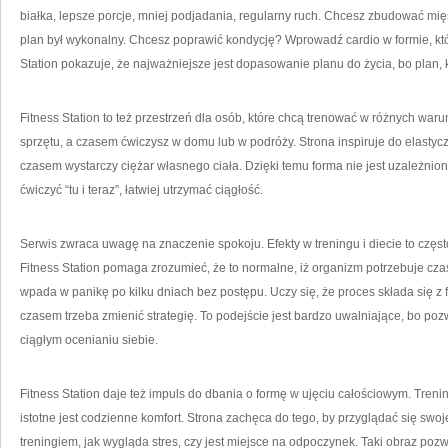
białka, lepsze porcje, mniej podjadania, regularny ruch. Chcesz zbudować mię
plan był wykonalny. Chcesz poprawić kondycję? Wprowadź cardio w formie, którą
Station pokazuje, że najważniejsze jest dopasowanie planu do życia, bo plan, któ
Fitness Station to też przestrzeń dla osób, które chcą trenować w różnych wa
sprzętu, a czasem ćwiczysz w domu lub w podróży. Strona inspiruje do elastycz
czasem wystarczy ciężar własnego ciała. Dzięki temu forma nie jest uzależnion
ćwiczyć “tu i teraz”, łatwiej utrzymać ciągłość.
Serwis zwraca uwagę na znaczenie spokoju. Efekty w treningu i diecie to częst
Fitness Station pomaga zrozumieć, że to normalne, iż organizm potrzebuje cza
wpada w panikę po kilku dniach bez postępu. Uczy się, że proces składa się z 
czasem trzeba zmienić strategię. To podejście jest bardzo uwalniające, bo pozw
ciągłym ocenianiu siebie.
Fitness Station daje też impuls do dbania o formę w ujęciu całościowym. Treni
istotne jest codzienne komfort. Strona zachęca do tego, by przyglądać się swoje
treningiem, jak wygląda stres, czy jest miejsce na odpoczynek. Taki obraz po