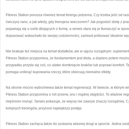
Fitness Station porusza również temat timingu jedzenia. Czy trzeba jeść od raz
ćwiczysz rano, a jak wtedy, gdy trenujesz wieczorem? Jak pogodzić dietę z pr
pojawiają się u osób dbających o formę, a serwis stara się je tłumaczyć w spo
dopasować wskazówki do swojej codzienności, zamiast próbować idealnie wp
Nie brakuje też miejsca na temat dodatków, ale w ujęciu rozsądnym: suplement
Fitness Station przypomina, że fundamentem jest dieta, a dopiero potem możn
przypadku przyda się coś, co ułatwi domknięcie braków lub poprawi komfort. T
pomaga uniknąć kupowania rzeczy, które obiecują nierealne efekty.
Na stronie mocno wybrzmiewa także temat regeneracji. W świecie, w którym wi
Fitness Station przypomina o roli przerw, snu i mądrej objętości. To właśnie r
mięśniom rosnąć. Serwis pokazuje, że więcej nie zawsze znaczy rozsądniej. C
kolejnych treningów, przynosi największy postęp.
Fitness Station zachęca także do szukania własnej drogi w sporcie. Jedna os