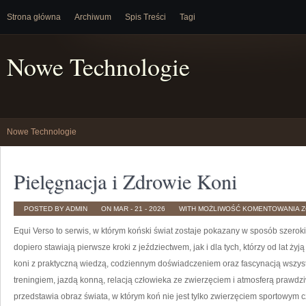
Strona główna
Archiwum
Spis Treści
Tagi
Nowe Technologie
Nowe Technologie
Pielęgnacja i Zdrowie Koni
P
POSTED BY ADMIN
ON MAR - 21 - 2026
WITH
MOŻLIWOŚĆ KOMENTOWANIA
Z
I
Z
Equi Verso to serwis, w którym koński świat zostaje pokazany w sposób szeroki
K
dopiero stawiają pierwsze kroki z jeździectwem, jak i dla tych, którzy od lat żyją 
koni z praktyczną wiedzą, codziennym doświadczeniem oraz fascynacją wszyst
treningiem, jazdą konną, relacją człowieka ze zwierzęciem i atmosferą prawdzi
przedstawia obraz świata, w którym koń nie jest tylko zwierzęciem sportowym c