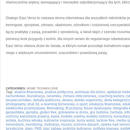
równocześnie piękny, wymagający i niezwykle satysfakcjonujący dla tych, któ
Dlatego Equi Verso to ciekawa strona internetowa dla wszystkich miłośników 
treningowi, sprzętowi, zdrowiu, stadninom, ośrodkom i codziennej rzeczywistości
łączy praktykę z pasją, poradniki z opowieścią, a świat stajni z szeroko rozumi
pierwszy krok przygody z końmi, dla innych serwis do regularnego odwiedzan
Equi Verso otwiera drzwi do świata, w którym rumak pozostaje bohaterem najwa
niego z większym zrozumieniem, szacunkiem i prawdziwą pasją.
CATEGORIES:
NOWE TECHNOLOGIE
Tagi:
analiza finansowa
,
analiza polityczna
,
animacje dla dzieci
,
aplikacje mob
rachunkowe
,
biurokracja
,
ceramika
,
chmura obliczeniowa
,
coaching kariery
,
cy
bezpieczeństwo
,
debata publiczna
,
desery
,
detoks organizmu
,
dieta ketogenic
photography
,
druk 3d
,
e-learning biznesowy
,
e-sport
,
edukacja finansowa
,
eduk
elektronika przemysłowa
,
filmmaking
,
fit przepisy
,
forum dyskusyjne
,
fotografia
geopolityka
,
geriatra
,
gluten free
,
gotowanie w domu
,
gry mobilne
,
herbata
,
infl
ochrony
,
kancelaria prawna
,
kawa
,
kodeks cywilny
,
kodeks rodzinny
,
konsultacj
polska
,
kuchnia włoska
,
kulinarne inspiracje
,
kursy walut
,
lactose free
,
media sp
minimalizm
,
monitoring
,
motivacja
,
muzea
,
ochrona danych
,
opieka nad senior
turystyczne
,
piwo
,
PKB
,
plac zabaw
,
podróże kulinarne
,
polityka krajowa
,
polit