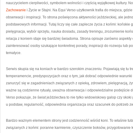
nauczycielem cierpliwości, symbolem wolności i częścią wyjątkowej kultury. N
Zachowanie
i Życie w Stajni. Na Equi Verso użytkownik trafia do miejsca, gdzi
obserwacji i inspiracji. To strona poświęcona aktywności jeździeckiej, ale jed
podstawowych informacji. Tutaj liczy się całe zaplecze życia z końmi: końskie
pielęgnacja, wybór sprzętu, nauka dosiadu, zasady treningu, zrozumienie końsk
relacja z koniem staje się bardziej świadoma. Strona opisuje zarówno aspekty
zainteresować osoby szukające konkretnej porady, inspiracji do rozwoju lub po
tematyce.
Serwis skupia się na koniach w bardzo szerokim znaczeniu. Pojawiają się tu tr
temperamencie, predyspozycjach oraz o tym, jak dobrać odpowiednie warunki 
zanurzyć się w zagadnieniach związanych z opieką, zdrowiem, pielęgnacją, ży
ważne są codzienne rytuały, uważna obserwacja i odpowiedzialne podejście do
Verso pokazuje, że świat jeździectwa to nie tylko widowiskowy galop czy skoki
u podstaw, regularność, odpowiednia organizacja oraz szacunek do potrzeb zw
Bardzo ważnym elementem strony jest codzienność wśród koni. To właśnie tuta
związanych z końmi: poranne karmienie, czyszczenie boksów, przygotowanie ko