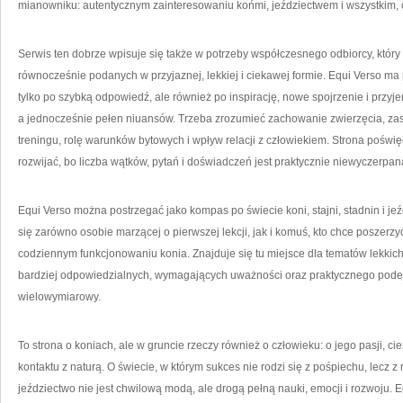
mianowniku: autentycznym zainteresowaniu końmi, jeździectwem i wszystkim, 
Serwis ten dobrze wpisuje się także w potrzeby współczesnego odbiorcy, który 
równocześnie podanych w przyjaznej, lekkiej i ciekawej formie. Equi Verso ma p
tylko po szybką odpowiedź, ale również po inspirację, nowe spojrzenie i przyje
a jednocześnie pełen niuansów. Trzeba zrozumieć zachowanie zwierzęcia, za
treningu, rolę warunków bytowych i wpływ relacji z człowiekiem. Strona poświ
rozwijać, bo liczba wątków, pytań i doświadczeń jest praktycznie niewyczerpan
Equi Verso można postrzegać jako kompas po świecie koni, stajni, stadnin i je
się zarówno osobie marzącej o pierwszej lekcji, jak i komuś, kto chce poszerz
codziennym funkcjonowaniu konia. Znajduje się tu miejsce dla tematów lekkich 
bardziej odpowiedzialnych, wymagających uważności oraz praktycznego podejś
wielowymiarowy.
To strona o koniach, ale w gruncie rzeczy również o człowieku: o jego pasji, ci
kontaktu z naturą. O świecie, w którym sukces nie rodzi się z pośpiechu, lecz z 
jeździectwo nie jest chwilową modą, ale drogą pełną nauki, emocji i rozwoju. 