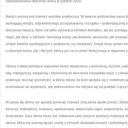
odpowiedzialna obecność konia w ludzkim życiu.
Bardzo ważna jest również warstwa praktyczna. W świecie jeździectwa sama f
wymagają wiedzy, odpowiedniego przygotowania, rozsądku i systematycznej op
tworzenia miejsca, które nie tylko zachwyca końskim klimatem, ale też pomaga
stajni, jak dbać o zdrowie i kondycję konia, jak dobierać akcesoria, jak rozwija
unikać błędów wynikających z pośpiechu czy niewiedzy. Dzięki temu serwis 
o własnym koniu, jak i dla tych, którzy już na co dzień funkcjonują w stajennej 
Strona o takiej tematyce naturalnie budzi skojarzenia z wolnością, ruchem, na
siłą, inteligencją, elegancją i zdolnością do tworzenia niezwykłej więzi z czło
potencjał, tworząc przestrzeń, w której miłość do koni spotyka się z rzetelnym 
przemawiać do wyobraźni, ale jednocześnie nie odrywa się od praktyki. Łączy to
W opisie tej strony nie sposób pominąć również znaczenia społeczności. Świat ko
trenerzy, instruktorzy, hodowcy, opiekunowie, właściciele stajni, weterynarze, 
środowisko. Equi Verso może być odbierane jako miejsce wymiany inspiracji d
strona, która ma szansę łączyć osoby o różnych doświadczeniach i potrzebac