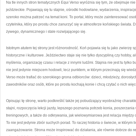
Na tle innych stron tematycznych Equi Verso wyróżnia się tym, że obejmuje nie 
jeździeckie. Pojawiają się tu stajnie, ośrodki hodowlane, wydarzenia, inspiracje
szeroko można patrzeć na temat koni. To portal, który może zainteresować oso
czytelnika, który po prostu chce zanurzyć się w atmosferze końskiego świata. 
żywego, dynamicznego i stale rozwijającego się.
Istotnym atutem tej strony jest różnorodność. Koń pojawia się tu jako zwierzę s
historyczne i kulturowe. Jeździectwo staje się nie tylko dyscypliną czy hobby, 
myślenia, organizację czasu i relacje z innymi ludźmi. Stajnia nie jest tu tylk
nie jest jedynie miejscem hodowli, lecz punktem, w którym przecinają się wiedza
Verso może trafiać do szerokiego grona odbiorców: dzieci, młodzieży, dorosły
zawodników oraz osób, które po prostu kochają konie i chcą czytać o nich więc
Opisując tę stronę, warto podkreślić także jej pobudzający wyobraźnię chara
stajni, rozpoczęcia lekcji jazdy, lepszego poznania potrzeb konia, poszerzania
treningowych, a także do odkrywania, jak wielowymiarowa jest relacja między
To nie jest jedynie zbiór suchych porad. To raczej historia o świecie, w którym 
zaangażowanie. Strona może inspirować do działania, ale równie dobrze do re