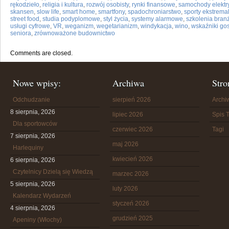
rękodzieło
,
religia i kultura
,
rozwój osobisty
,
rynki finansowe
,
samochody elektr
skansen
,
slow life
,
smart home
,
smartfony
,
spadochroniarstwo
,
sporty ekstrema
street food
,
studia podyplomowe
,
styl życia
,
systemy alarmowe
,
szkolenia bra
usługi cyfrowe
,
VR
,
weganizm
,
wegetarianizm
,
windykacja
,
wino
,
wskaźniki go
seniora
,
zrównoważone budownictwo
Comments are closed.
Nowe wpisy:
Archiwa
Stro
Odchudzanie
sierpień 2026
Arch
8 sierpnia, 2026
lipiec 2026
Spis T
Dla sportowców
czerwiec 2026
Tagi
7 sierpnia, 2026
maj 2026
Harlequiny
kwiecień 2026
6 sierpnia, 2026
Czytelnicy Dzielą się Wiedzą
marzec 2026
5 sierpnia, 2026
luty 2026
Kalendarz Wydarzeń
styczeń 2026
4 sierpnia, 2026
grudzień 2025
Apeniny (Włochy)