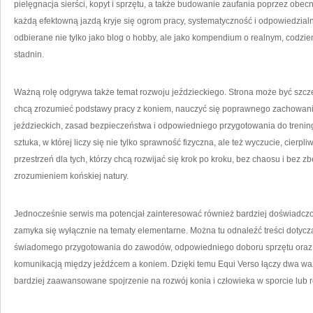
pielęgnacja sierści, kopyt i sprzętu, a także budowanie zaufania poprzez obecn
każdą efektowną jazdą kryje się ogrom pracy, systematyczność i odpowiedzial
odbierane nie tylko jako blog o hobby, ale jako kompendium o realnym, codzie
stadnin.
Ważną rolę odgrywa także temat rozwoju jeździeckiego. Strona może być szcze
chcą zrozumieć podstawy pracy z koniem, nauczyć się poprawnego zachowani
jeździeckich, zasad bezpieczeństwa i odpowiedniego przygotowania do treningu
sztuka, w której liczy się nie tylko sprawność fizyczna, ale też wyczucie, cierp
przestrzeń dla tych, którzy chcą rozwijać się krok po kroku, bez chaosu i bez 
zrozumieniem końskiej natury.
Jednocześnie serwis ma potencjał zainteresować również bardziej doświadcz
zamyka się wyłącznie na tematy elementarne. Można tu odnaleźć treści dotycz
świadomego przygotowania do zawodów, odpowiedniego doboru sprzętu oraz 
komunikacją między jeźdźcem a koniem. Dzięki temu Equi Verso łączy dwa ważn
bardziej zaawansowane spojrzenie na rozwój konia i człowieka w sporcie lub r