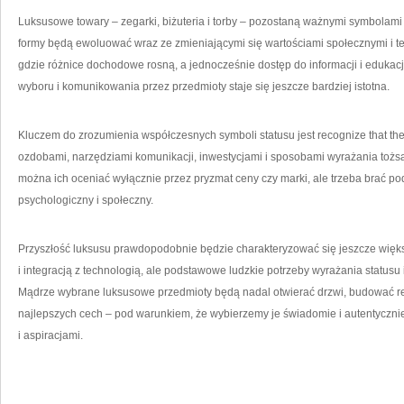
Luksusowe towary – zegarki, biżuteria i torby – pozostaną ważnymi symbolami s
formy będą ewoluować wraz ze zmieniającymi się wartościami społecznymi i t
gdzie różnice dochodowe rosną, a jednocześnie dostęp do informacji i edukac
wyboru i komunikowania przez przedmioty staje się jeszcze bardziej istotna.
Kluczem do zrozumienia współczesnych symboli statusu jest recognize that they
ozdobami, narzędziami komunikacji, inwestycjami i sposobami wyrażania tożs
można ich oceniać wyłącznie przez pryzmat ceny czy marki, ale trzeba brać po
psychologiczny i społeczny.
Przyszłość luksusu prawdopodobnie będzie charakteryzować się jeszcze więk
i integracją z technologią, ale podstawowe ludzkie potrzeby wyrażania status
Mądrze wybrane luksusowe przedmioty będą nadal otwierać drzwi, budować 
najlepszych cech – pod warunkiem, że wybierzemy je świadomie i autentyczni
i aspiracjami.