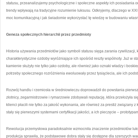
statusu, przeanalizujemy psychologiczne i społeczne aspekty ich posiadania o
trendy wpływają na tradycyjne rozumienie luksusu. Odkryjemy, dlaczego w XXI
moc komunikacyjną i jak świadomie wykorzystać tę wiedzę w budowaniu włas
Geneza społecznych hierarchii przez przedmioty
Historia używania przedmiotów jako symboli statusu sięga zarania cywilizacji, 
charakterystyczne ozdoby wyróżniające ich spośród reszty wspólnoty. Już w star
kamienie służyły nie tylko jako ozdoby, ale również jako oznaki władzy i bosk
potrzeby społecznego rozróżnienia ewoluowały przez tysiąclecia, ale ich pod
Rozwój handlu i rzemiosła w średniowieczu doprowadził do powstania pierws
złotnicy, zegarmistrzowie i rymarzowie zdobywali reputację, która przełożyła 
klienci płacili nie tylko za jakość wykonania, ale również za prestiż związany
stały się pierwszymi systemami certyfikacji jakości, a ich pieczęcie – prototyp
Rewolucja przemysłowa paradoksalnie wzmocniła znaczenie przedmiotów luk
produkcja sprawiła, że podstawowe dobra stały się dostępne dla szerszych wa