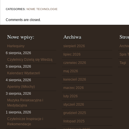
CATEGORIES:
NOWE TECHNOLOGIE
Comments are closed.
Nowe wpisy:
Archiwa
Stro
Harlequiny
sierpień 2026
Arch
6 sierpnia, 2026
lipiec 2026
Spis T
Czytelnicy Dzielą się Wiedzą
czerwiec 2026
Tagi
5 sierpnia, 2026
maj 2026
Kalendarz Wydarzeń
kwiecień 2026
4 sierpnia, 2026
Apeniny (Włochy)
marzec 2026
3 sierpnia, 2026
luty 2026
Muzyka Relaksacyjna i
styczeń 2026
Medytacyjna
1 sierpnia, 2026
grudzień 2025
Czytelnicze Inspiracje i
listopad 2025
Rekomendacje