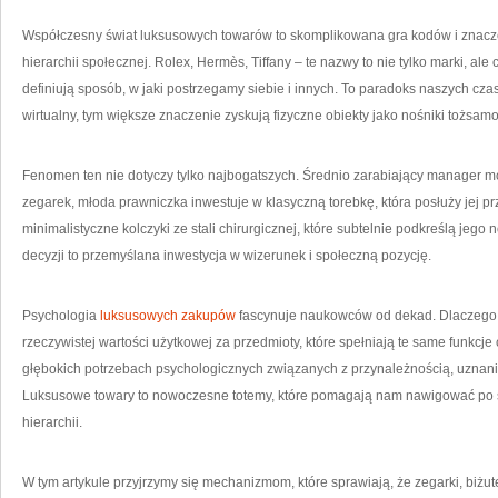
O
NA
ST
Współczesny świat luksusowych towarów to skomplikowana gra kodów i znacz
hierarchii społecznej. Rolex, Hermès, Tiffany – te nazwy to nie tylko marki, ale
definiują sposób, w jaki postrzegamy siebie i innych. To paradoks naszych czasó
wirtualny, tym większe znaczenie zyskują fizyczne obiekty jako nośniki tożsamo
Fenomen ten nie dotyczy tylko najbogatszych. Średnio zarabiający manager 
zegarek, młoda prawniczka inwestuje w klasyczną torebkę, która posłuży jej prz
minimalistyczne kolczyki ze stali chirurgicznej, które subtelnie podkreślą jeg
decyzji to przemyślana inwestycja w wizerunek i społeczną pozycję.
Psychologia
luksusowych zakupów
fascynuje naukowców od dekad. Dlaczego r
rzeczywistej wartości użytkowej za przedmioty, które spełniają te same funkcj
głębokich potrzebach psychologicznych związanych z przynależnością, uznan
Luksusowe towary to nowoczesne totemy, które pomagają nam nawigować po
hierarchii.
W tym artykule przyjrzymy się mechanizmom, które sprawiają, że zegarki, biżute