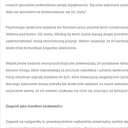
nowych sposobów podkreślenia swojej wyjątkowości. Ręcznie wykonane przedmi
stały się sposobem na dystansowanie się od „masy”.
Psychologia społeczna wyjaśnia ten fenomen przez pryzmat teorii conspicuou
Veblena pod koniec XIX wieku. Według tej teorii, ludzie kupują drogie przedmi
zademonstrować swoją ekonomiczną pozycję. Veblen zauważył, że im bardziej n
skuteczniej komunikuje bogactwo właściciela.
Współczesne badania neuropsychologiczne potwierdzają, że posiadanie luks
obszary mózgu, które odpowiadają za poczucie satysfakcji i uznania społeczn
mózg otrzymuje sygnały podobne do tych, które towarzyszą osiągnięciom życ
dlaczego luksusowe towary potrafią tak skutecznie wpływać na nasze samopocz
racjonalnie wiemy, że ich wartość użytkowa nie różni się znacząco od tańszych 
Zegarek jako manifest osobowości
Zegarek na nadgarstku to prawdopodobnie najbardziej uniwersalny symbol st