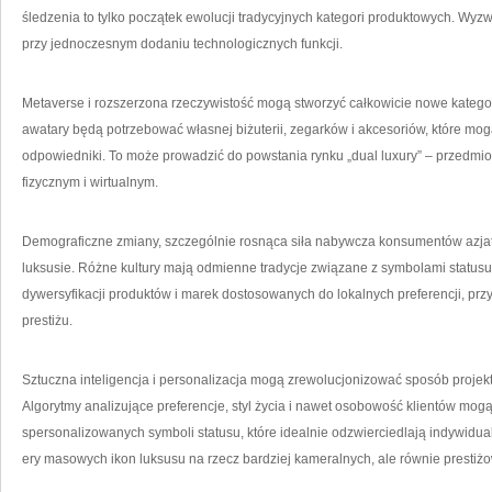
śledzenia to tylko początek ewolucji tradycyjnych kategori produktowych. Wy
przy jednoczesnym dodaniu technologicznych funkcji.
Metaverse i rozszerzona rzeczywistość mogą stworzyć całkowicie nowe katego
awatary będą potrzebować własnej biżuterii, zegarków i akcesoriów, które mogą
odpowiedniki. To może prowadzić do powstania rynku „dual luxury” – przedmiot
fizycznym i wirtualnym.
Demograficzne zmiany, szczególnie rosnąca siła nabywcza konsumentów azjat
luksusie. Różne kultury mają odmienne tradycje związane z symbolami status
dywersyfikacji produktów i marek dostosowanych do lokalnych preferencji, p
prestiżu.
Sztuczna inteligencja i personalizacja mogą zrewolucjonizować sposób projek
Algorytmy analizujące preferencje, styl życia i nawet osobowość klientów mo
spersonalizowanych symboli statusu, które idealnie odzwierciedlają indywidu
ery masowych ikon luksusu na rzecz bardziej kameralnych, ale równie prestiż