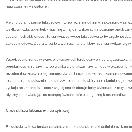
najwyższej elity światowej.
Psychologia noszenia luksusowych toreb różni się od innych akcesoriów ze wzg
Użytkowniczka takiej torby musi się z nią identyfikować na poziomie praktyczny
codziennych aktywności. To sprawia, że wybór luksusowej torby często jest bar
zakupy modowe. Dobra torba to towarzysz na lata, który musi sprawdzać się w 
Współczesne trendy w świecie luksusowych toreb odzwierciedlają szersze zmi
popularność mniejszych toreb wynika z digitalizacji życia – gdy większość funk
przedmiotów znacznie się zmniejszyła. Jednocześnie wzrasta zainteresowan
technologię, co pokazuje, jak tradycyjne rzemiosło skórzane adaptuje się do w
zyskuje na znaczeniu – coraz więcej marek oferuje torby wykonane z recykl
etyczny, odpowiadając na rosnącą świadomość ekologiczną konsumentów.
Nowe oblicza luksusu w erze cyfrowej
Rewolucja cyfrowa fundamentalnie zmieniła sposób, w jaki definiujemy, komu