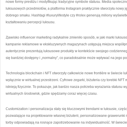
nowe formy prestiżu i modyfikując tradycyjne symbole statusu. Media społecz
luksusowych przedmiotów, a platforma Instagram praktycznie stworzyła nowy 
dobrego smaku. Hashtagi #luxurylifestyle czy #rolex generują miliony wyświetl
kształtowaniu percepcji luksusu.
Zjawisko influencer marketing radykalnie zmieniło sposób, w jaki marki luks
kampanie reklamowe w ekskluzywnych magazynach ustępują miejsca współpracy 
autentycznie prezentują luksusowe produkty w kontekście swojego codziennego
się bardziej dostępny i „normalny”, co paradoksalnie może wpływać na jego p
Technologia blockchain i NFT otworzyły całkowicie nowe frontière w świecie luk
wyłącznie w wirtualnej przestrzeni. Cyfrowe zegarki, biżuteria czy torebki NF
istnieją fizycznie. To pokazuje, jak bardzo nasza potrzeba wyrażania statusu w
wirtualnych środowisk, gdzie spędzamy coraz więcej czasu.
Customization i personalizacja stały się kluczowymi trendami w luksusie, częś
pozwalające na projektowanie własnej biżuterii, personalizowane grawerunk
torby odpowiadają na rosnące zapotrzebowanie na indywidualność. W świecie