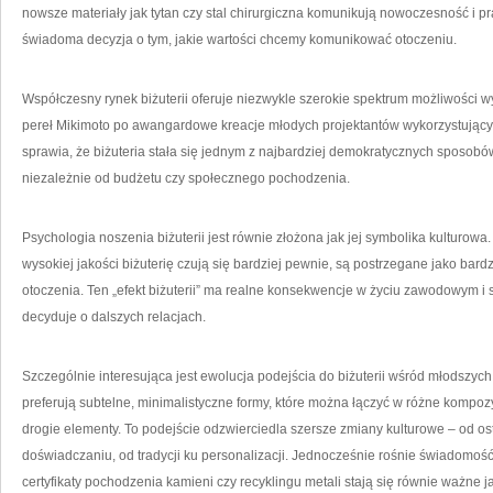
nowsze materiały jak tytan czy stal chirurgiczna komunikują nowoczesność i p
świadoma decyzja o tym, jakie wartości chcemy komunikować otoczeniu.
Współczesny rynek biżuterii oferuje niezwykle szerokie spektrum możliwości 
pereł Mikimoto po awangardowe kreacje młodych projektantów wykorzystującyc
sprawia, że biżuteria stała się jednym z najbardziej demokratycznych sposo
niezależnie od budżetu czy społecznego pochodzenia.
Psychologia noszenia biżuterii jest równie złożona jak jej symbolika kulturow
wysokiej jakości biżuterię czują się bardziej pewnie, są postrzegane jako bar
otoczenia. Ten „efekt biżuterii” ma realne konsekwencje w życiu zawodowym i
decyduje o dalszych relacjach.
Szczególnie interesująca jest ewolucja podejścia do biżuterii wśród młodszych 
preferują subtelne, minimalistyczne formy, które można łączyć w różne kompo
drogie elementy. To podejście odzwierciedla szersze zmiany kulturowe – od ost
doświadczaniu, od tradycji ku personalizacji. Jednocześnie rośnie świadomość 
certyfikaty pochodzenia kamieni czy recyklingu metali stają się równie ważne j