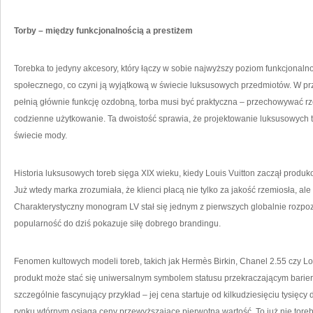
Torby – między funkcjonalnością a prestiżem
Torebka to jedyny akcesory, który łączy w sobie najwyższy poziom funkcjonal
społecznego, co czyni ją wyjątkową w świecie luksusowych przedmiotów. W prze
pełnią głównie funkcję ozdobną, torba musi być praktyczna – przechowywać r
codzienne użytkowanie. Ta dwoistość sprawia, że projektowanie luksusowych t
świecie mody.
Historia luksusowych toreb sięga XIX wieku, kiedy Louis Vuitton zaczął produko
Już wtedy marka zrozumiała, że klienci płacą nie tylko za jakość rzemiosła, al
Charakterystyczny monogram LV stał się jednym z pierwszych globalnie rozpo
popularność do dziś pokazuje siłę dobrego brandingu.
Fenomen kultowych modeli toreb, takich jak Hermès Birkin, Chanel 2.55 czy Lou
produkt może stać się uniwersalnym symbolem statusu przekraczającym bariery
szczególnie fascynujący przykład – jej cena startuje od kilkudziesięciu tysięcy 
rynku wtórnym osiąga ceny przewyższające pierwotną wartość. To już nie toreb