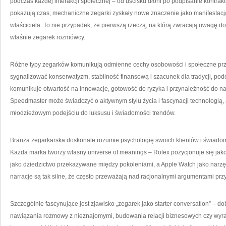
podczas każdej interakcji społecznej – od uścisku dłoni po podpisanie kontrakt
pokazują czas, mechaniczne zegarki zyskały nowe znaczenie jako manifestacja 
właściciela. To nie przypadek, że pierwszą rzeczą, na którą zwracają uwagę d
właśnie zegarek rozmówcy.
Różne typy zegarków komunikują odmienne cechy osobowości i społeczne prz
sygnalizować konserwatyzm, stabilność finansową i szacunek dla tradycji, p
komunikuje otwartość na innowacje, gotowość do ryzyka i przynależność do na
Speedmaster może świadczyć o aktywnym stylu życia i fascynacji technologią, 
młodzieżowym podejściu do luksusu i świadomości trendów.
Branża zegarkarska doskonale rozumie psychologię swoich klientów i świadom
Każda marka tworzy własny universe of meanings – Rolex pozycjonuje się jako
jako dziedzictwo przekazywane między pokoleniami, a Apple Watch jako narz
narracje są tak silne, że często przeważają nad racjonalnymi argumentami pr
Szczególnie fascynujące jest zjawisko „zegarek jako starter conversation” – 
nawiązania rozmowy z nieznajomymi, budowania relacji biznesowych czy wy