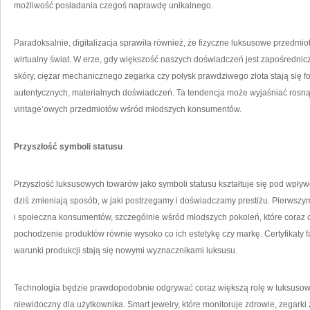
możliwość posiadania czegoś naprawdę unikalnego.
Paradoksalnie, digitalizacja sprawiła również, że fizyczne luksusowe przedmi
wirtualny świat. W erze, gdy większość naszych doświadczeń jest zapośrednicz
skóry, ciężar mechanicznego zegarka czy połysk prawdziwego złota stają się f
autentycznych, materialnych doświadczeń. Ta tendencja może wyjaśniać rosną
vintage’owych przedmiotów wśród młodszych konsumentów.
Przyszłość symboli statusu
Przyszłość luksusowych towarów jako symboli statusu kształtuje się pod wpły
dziś zmieniają sposób, w jaki postrzegamy i doświadczamy prestiżu. Pierwszy
i społeczna konsumentów, szczególnie wśród młodszych pokoleń, które coraz
pochodzenie produktów równie wysoko co ich estetykę czy markę. Certyfikaty fai
warunki produkcji stają się nowymi wyznacznikami luksusu.
Technologia będzie prawdopodobnie odgrywać coraz większą rolę w luksusowy
niewidoczny dla użytkownika. Smart jewelry, które monitoruje zdrowie, zegarki 