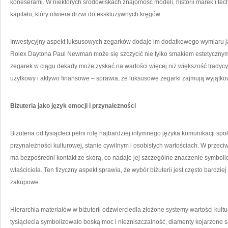
koneserami. W niektórych środowiskach znajomość modeli, historii marek i tech
kapitału, który otwiera drzwi do ekskluzywnych kręgów.
Inwestycyjny aspekt luksusowych zegarków dodaje im dodatkowego wymiaru ja
Rolex Daytona Paul Newman może się szczycić nie tylko smakiem estetycznym,
zegarek w ciągu dekady może zyskać na wartości więcej niż większość tradycyj
użytkowy i aktywo finansowe – sprawia, że luksusowe zegarki zajmują wyjątko
Biżuteria jako język emocji i przynależności
Biżuteria od tysiącleci pełni rolę najbardziej intymnego języka komunikacji spo
przynależności kulturowej, stanie cywilnym i osobistych wartościach. W przeci
ma bezpośredni kontakt ze skórą, co nadaje jej szczególne znaczenie symbolic
właściciela. Ten fizyczny aspekt sprawia, że wybór biżuterii jest często bardzie
zakupowe.
Hierarchia materiałów w biżuterii odzwierciedla złożone systemy wartości kult
tysiąclecia symbolizowało boską moc i niezniszczalność, diamenty kojarzone s