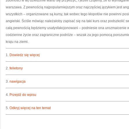
zdolności w tej dziedzinie warto się przyłożyć, i jeżeli czujemy, że to wymaga
warszawa. Z pewnością najpopularniejszym oraz najczęściej językiem jest ang
wszystkich – organizowane są kursy, tak wobec tego kłopotów nie powinni posi
angielski. Ściśle mówiąc należałoby zapisać się na taki kurs oraz podszkolić sw
całą pewnością będziemy usatysfakcjonowani – podniesie ona urozmaicenie 
codzienne życie oraz zagraniczne podróże – wszak za jego pomocą porozumie
kraju na ziemi.
1.
Dowiedz się więcej
2.
felietony
3.
nawigacja
4.
Przejdź do wpisu
5.
Odkryj więcej na ten temat