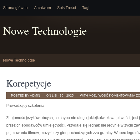
Strona główna
Archiwum
Spis Treści
Tagi
Nowe Technologie
Nowe Technologie
Korepetycje
KO
POSTED BY ADMIN
ON LIS - 19 - 2025
WITH
MOŻLIWOŚĆ KOMENTOWANIA
Z
Prowadzący szkolenia
Znajomość języków obcych, co chyba nie ulega jakiejkolwiek wątpliwości, je
przez chlebodawców umiejętności. Przydaje się jednak nie jedynie w życiu z
pojmowania filmów, muzyki czy gier pochodzących zza granicy. Wobec tego ró