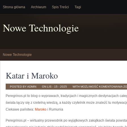
Strona główna
Archiwum
Spis Treści
Tagi
Nowe Technologie
Nowe Technologie
Katar i Maroko
KA
POSTED BY ADMIN
ON LIS - 15 - 2025
WITH
MOŻLIWOŚĆ KOMENTOWANIA
Z
I
M
Peregrinos.pl to blog o wyprawach, tradycjach i magicznych destynacjach całe
świata łączy się z rzetelną wiedzą, a każdy czytelnik może znaleźć tu motywa
Ciekawe państwa:
Maroko
i Rumunia
Peregrinos.pl – wirtualny przewodnik po wyjątkowych zakątkach świata powstał 