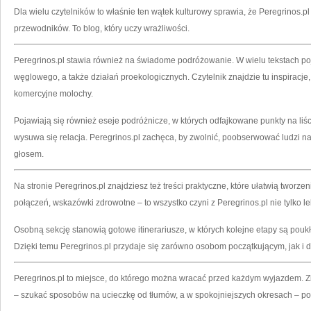
Dla wielu czytelników to właśnie ten wątek kulturowy sprawia, że Peregrinos.p
przewodników. To blog, który uczy wrażliwości.
Peregrinos.pl stawia również na świadome podróżowanie. W wielu tekstach po
węglowego, a także działań proekologicznych. Czytelnik znajdzie tu inspiracje
komercyjne molochy.
Pojawiają się również eseje podróżnicze, w których odfajkowane punkty na liś
wysuwa się relacja. Peregrinos.pl zachęca, by zwolnić, poobserwować ludzi n
głosem.
Na stronie Peregrinos.pl znajdziesz też treści praktyczne, które ułatwią tworzenie
połączeń, wskazówki zdrowotne – to wszystko czyni z Peregrinos.pl nie tylko le
Osobną sekcję stanowią gotowe itinerariusze, w których kolejne etapy są pouk
Dzięki temu Peregrinos.pl przydaje się zarówno osobom początkującym, jak 
Peregrinos.pl to miejsce, do którego można wracać przed każdym wyjazdem. Z
– szukać sposobów na ucieczkę od tłumów, a w spokojniejszych okresach – pol