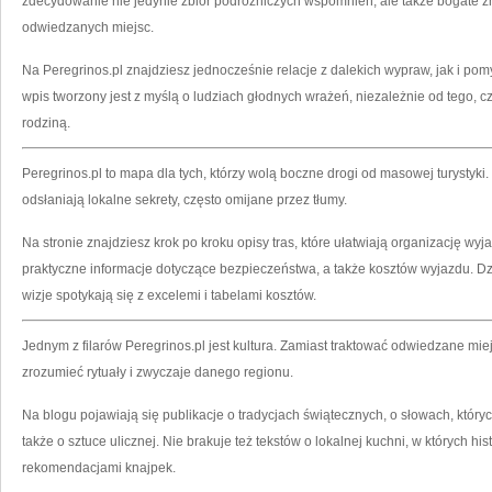
zdecydowanie nie jedynie zbiór podróżniczych wspomnień, ale także bogate źr
odwiedzanych miejsc.
Na Peregrinos.pl znajdziesz jednocześnie relacje z dalekich wypraw, jak i pom
wpis tworzony jest z myślą o ludziach głodnych wrażeń, niezależnie od tego, 
rodziną.
Peregrinos.pl to mapa dla tych, którzy wolą boczne drogi od masowej turystyki.
odsłaniają lokalne sekrety, często omijane przez tłumy.
Na stronie znajdziesz krok po kroku opisy tras, które ułatwiają organizację wy
praktyczne informacje dotyczące bezpieczeństwa, a także kosztów wyjazdu. Dzi
wizje spotykają się z excelemi i tabelami kosztów.
Jednym z filarów Peregrinos.pl jest kultura. Zamiast traktować odwiedzane miejs
zrozumieć rytuały i zwyczaje danego regionu.
Na blogu pojawiają się publikacje o tradycjach świątecznych, o słowach, któr
także o sztuce ulicznej. Nie brakuje też tekstów o lokalnej kuchni, w których hi
rekomendacjami knajpek.