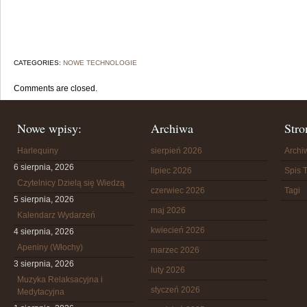
CATEGORIES:
NOWE TECHNOLOGIE
Comments are closed.
Nowe wpisy:
Archiwa
Stro
Harlequiny
sierpień 2026
Arch
6 sierpnia, 2026
lipiec 2026
Spis T
Czytelnicy Dzielą się Wiedzą
czerwiec 2026
Tagi
5 sierpnia, 2026
maj 2026
Kalendarz Wydarzeń
kwiecień 2026
4 sierpnia, 2026
Apeniny (Włochy)
marzec 2026
3 sierpnia, 2026
luty 2026
Muzyka Relaksacyjna i
styczeń 2026
Medytacyjna