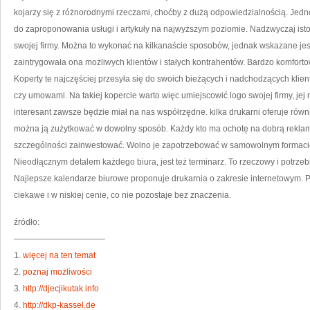
NA
PR
kojarzy się z różnorodnymi rzeczami, choćby z dużą odpowiedzialnością. Jedn
WY
KO
do zaproponowania usługi i artykuły na najwyższym poziomie. Nadzwyczaj ist
FI
swojej firmy. Można to wykonać na kilkanaście sposobów, jednak wskazane jest
zaintrygowała ona możliwych klientów i stałych kontrahentów. Bardzo komfortow
Koperty te najczęściej przesyła się do swoich bieżących i nadchodzących klie
czy umowami. Na takiej kopercie warto więc umiejscowić logo swojej firmy, jej
interesant zawsze będzie miał na nas współrzędne. kilka drukarni oferuje równ
można ją zużytkować w dowolny sposób. Każdy kto ma ochotę na dobrą reklamę
szczególności zainwestować. Wolno je zapotrzebować w samowolnym formacie, 
Nieodłącznym detalem każdego biura, jest też terminarz. To rzeczowy i potrz
Najlepsze kalendarze biurowe proponuje drukarnia o zakresie internetowym. 
ciekawe i w niskiej cenie, co nie pozostaje bez znaczenia.
źródło:
———————————
1.
więcej na ten temat
2.
poznaj możliwości
3.
http://djecjikutak.info
4.
http://dkp-kassel.de