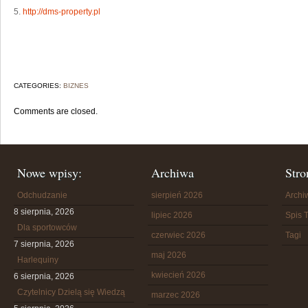
5.
http://dms-property.pl
CATEGORIES:
BIZNES
Comments are closed.
Nowe wpisy:
Archiwa
Stro
Odchudzanie
sierpień 2026
Arch
8 sierpnia, 2026
lipiec 2026
Spis T
Dla sportowców
czerwiec 2026
Tagi
7 sierpnia, 2026
maj 2026
Harlequiny
kwiecień 2026
6 sierpnia, 2026
Czytelnicy Dzielą się Wiedzą
marzec 2026