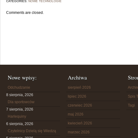
CATEGORIES:
NOWE TECHNOLOGIE
Comments are closed.
Nowe wpisy:
Archiwa
Stro
Odchudzanie
sierpień 2026
Arch
8 sierpnia, 2026
lipiec 2026
Spis T
Dla sportowców
czerwiec 2026
Tagi
7 sierpnia, 2026
maj 2026
Harlequiny
kwiecień 2026
6 sierpnia, 2026
Czytelnicy Dzielą się Wiedzą
marzec 2026