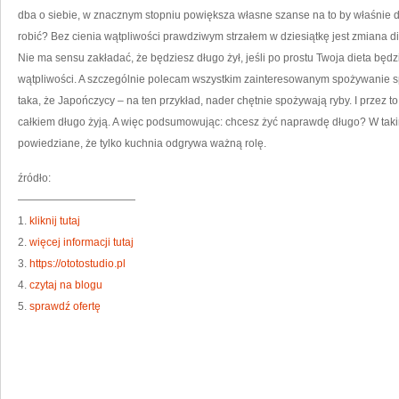
dba o siebie, w znacznym stopniu powiększa własne szanse na to by właśnie d
robić? Bez cienia wątpliwości prawdziwym strzałem w dziesiątkę jest zmiana di
Nie ma sensu zakładać, że będziesz długo żył, jeśli po prostu Twoja dieta będ
wątpliwości. A szczególnie polecam wszystkim zainteresowanym spożywanie spo
taka, że Japończycy – na ten przykład, nader chętnie spożywają ryby. I przez t
całkiem długo żyją. A więc podsumowując: chcesz żyć naprawdę długo? W takim 
powiedziane, że tylko kuchnia odgrywa ważną rolę.
źródło:
———————————
1.
kliknij tutaj
2.
więcej informacji tutaj
3.
https://ototostudio.pl
4.
czytaj na blogu
5.
sprawdź ofertę